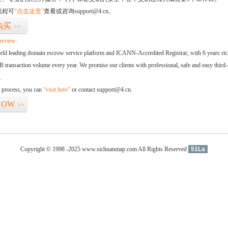
流程可
“点击这里”
查看或咨询support@4.cn。
购买
>>
erview:
orld leading domain escrow service platform and ICANN-Accredited Registrar, with 6 years ri
 transaction volume every year. We promise our clients with professional, safe and easy third-
.
d process, you can
“visit here”
or contact support@4.cn.
NOW
>>
Copyright © 1998 -2025 www.sichuanmap.com All Rights Reserved
51La