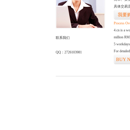
具体交易
我要
Process Ov
4.cn is a w
million RMB
联系我们
5 workdays
For detaile
QQ：2726103981
BUY 