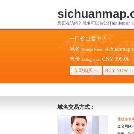
sichuanmap.
您正在访问的域名可以转让!This domain name i
一口价出售中！
域名
sichuanmap.
Domain Name:
售价
CNY 999.00
Listing Price:
立即购买
BUY NOW
>>
>>
域名交易方式：
通过金名网(
金名网(4
简单、安